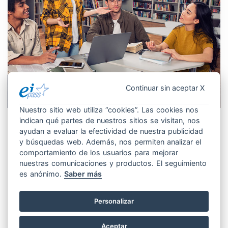
Continuar sin aceptar X
Nuestro sitio web utiliza “cookies”. Las cookies nos
indican qué partes de nuestros sitios se visitan, nos
ayudan a evaluar la efectividad de nuestra publicidad
Escuelas
y búsquedas web. Además, nos permiten analizar el
comportamiento de los usuarios para mejorar
Nativos digitales, esta expresión ha
nuestras comunicaciones y productos. El seguimiento
entrado en el lenguaje común para definir a
es anónimo.
Saber más
los estudiantes del siglo XXI en cualquier
discusión sobre la necesidad de introducir
Personalizar
la competencia digital en la Escuela.
Aceptar