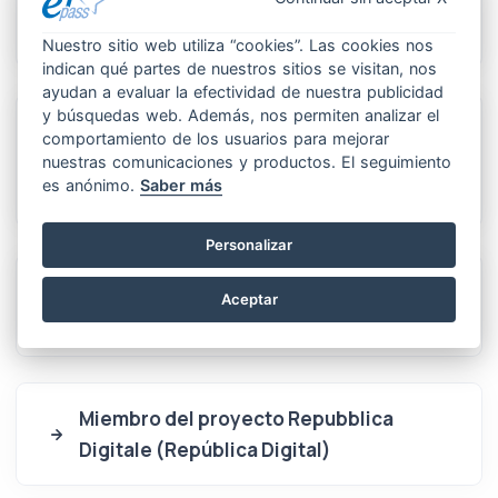
Miembro del Grupo de Usuarios de las
TIC
Nuestro sitio web utiliza “cookies”. Las cookies nos
indican qué partes de nuestros sitios se visitan, nos
ayudan a evaluar la efectividad de nuestra publicidad
y búsquedas web. Además, nos permiten analizar el
Acreditación MIUR para la formación del
comportamiento de los usuarios para mejorar
personal escolar, con arreglo a la
nuestras comunicaciones y productos. El seguimiento
es anónimo.
Saber más
Directiva 170/16
Personalizar
Miembro del comité de actualización de
Aceptar
DigComp
Miembro del proyecto Repubblica
Digitale (República Digital)